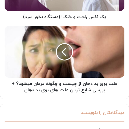
سرد)
یک نفس راحت و خنک! (دستگاه بخور سرد)
علت
بوی
بد
دهان
از
چیست
و
چگونه
درمان
میشود؟
علت بوی بد دهان از چیست و چگونه درمان میشود؟ +
+
بررسی شایع ترین علت های بوی بد دهان
بررسی
شایع
ترین
دیدگاهتان را بنویسید
علت
های
بوی