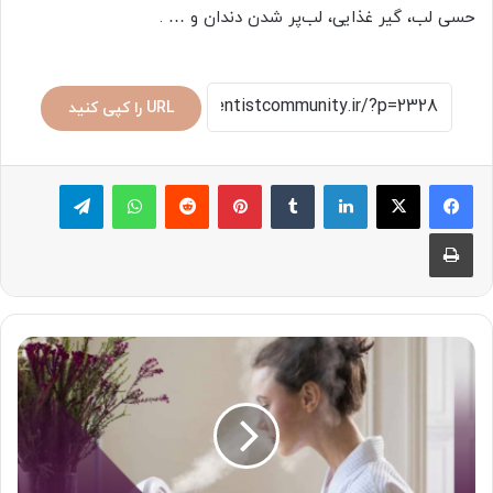
حسی لب، گیر غذایی، لب‌پر شدن دندان و … .
URL را کپی کنید
لینکدین
‫تامبلر
پینترست
‫رددیت
واتس آپ
تلگرام
چاپ
یک
نفس
راحت
و
خنک!
(دستگاه
بخور