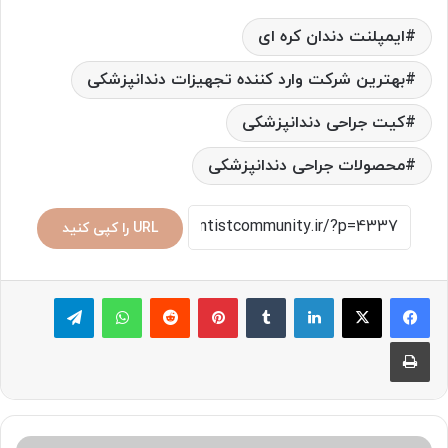
ایمپلنت دندان کره ای
بهترین شرکت وارد کننده تجهیزات دندانپزشکی
کیت جراحی دندانپزشکی
محصولات جراحی دندانپزشکی
URL را کپی کنید
لینکدین
‫تامبلر
پینترست
‫رددیت
واتس آپ
تلگرام
چاپ
همه