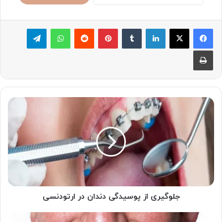
لینکدین
‫تامبلر
پینترست
‫رددیت
واتس آپ
تلگرام
چاپ
جلوگیری
از
پوسیدگی
دندان
در
ارتودنسی
جلوگیری از پوسیدگی دندان در ارتودنسی
6