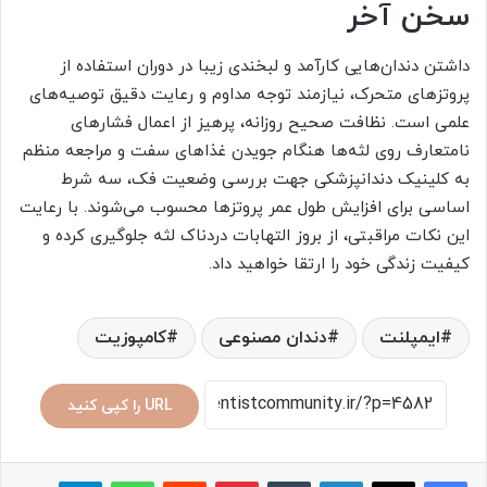
سخن آخر
داشتن دندان‌هایی کارآمد و لبخندی زیبا در دوران استفاده از
پروتزهای متحرک، نیازمند توجه مداوم و رعایت دقیق توصیه‌های
علمی است. نظافت صحیح روزانه، پرهیز از اعمال فشارهای
نامتعارف روی لثه‌ها هنگام جویدن غذاهای سفت و مراجعه منظم
به کلینیک دندانپزشکی جهت بررسی وضعیت فک، سه شرط
اساسی برای افزایش طول عمر پروتزها محسوب می‌شوند. با رعایت
این نکات مراقبتی، از بروز التهابات دردناک لثه جلوگیری کرده و
کیفیت زندگی خود را ارتقا خواهید داد.
ایمپلنت
دندان مصنوعی
کامپوزیت
URL را کپی کنید
لینکدین
‫تامبلر
پینترست
‫رددیت
واتس آپ
تلگرام