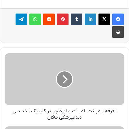
لینکدین
‫تامبلر
پینترست
‫رددیت
واتس آپ
تلگرام
چاپ
تعرفه
ایمپلنت،
لمینت
و
اوردنچر
در
کلینیک
تخصصی
دندانپزشکی
ماکان
تعرفه ایمپلنت، لمینت و اوردنچر در کلینیک تخصصی
دندانپزشکی ماکان