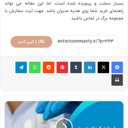
بسیار سخت و پیچیده شده است، اما این مقاله می تواند
راهنمای خرید شما برای هدیه مدیران باشد. جهت ثبت سفارش با
مجموعه برگ در تماس باشید.
URL را کپی کنید
لینکدین
‫تامبلر
پینترست
‫رددیت
واتس آپ
تلگرام
چاپ
ایمپلنت
کره
ای
چیست
و