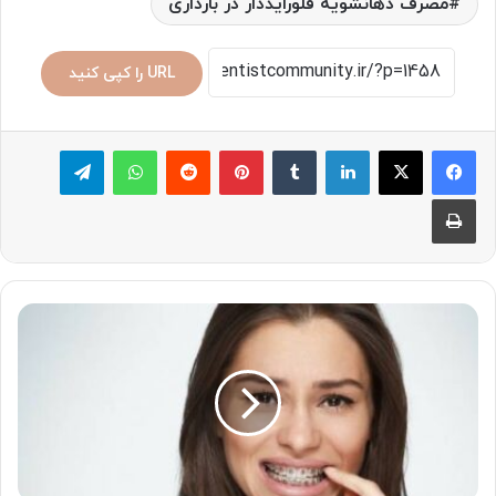
مصرف دهانشویه فلورایددار در بارداری
URL را کپی کنید
لینکدین
‫تامبلر
پینترست
‫رددیت
واتس آپ
تلگرام
چاپ
درد
ارتودنسی
دندان
+
روش‌های
تسکین
درد