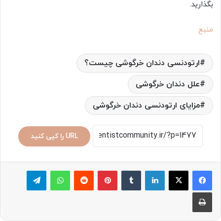
بگذارید.
منبع
ارتودنسی دندان خرگوشی چیست؟
علل دندان خرگوشی
مزایای ارتودنسی دندان خرگوشی
URL را کپی کنید
لینکدین
‫تامبلر
پینترست
‫رددیت
واتس آپ
تلگرام
چاپ