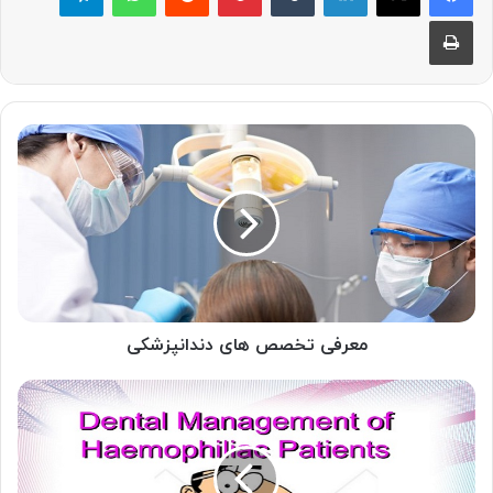
چاپ
معرفی
تخصص
های
دندانپزشکی
معرفی تخصص های دندانپزشکی
هموفیلی
و
بیماری
های
دهان