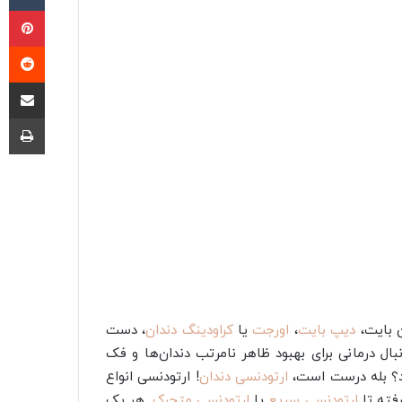
پی
‫ر
اشتراک گذا
چا
ن بایت،
دیپ بایت
،
اورجت
یا
کراودینگ دندان
، دست
ال درمانی برای بهبود ظاهر نامرتب دندان‌ها و فک
ارد؟ بله درست است،
ارتودنسی دندان
! ارتودنسی انواع
فته تا
ارتودنسی سریع
یا
ارتودنسی متحرک
. هر یک